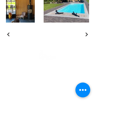
Traditional oak framed buildings for life - and
generations to come.
Contactez-nous
0475 446 446
info@greenoak.be
Où nous trouver?